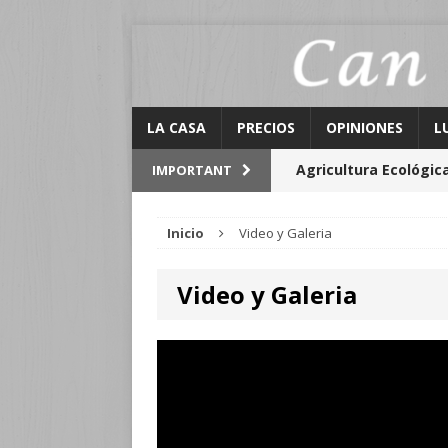
LA CASA
PRECIOS
OPINIONES
L
Agricultura Ecológic
IMPORTANT
Lugares de interés
Inicio
Video y Galeria
Activitats Can Galló
Video y Galeria
El Graner
calendario