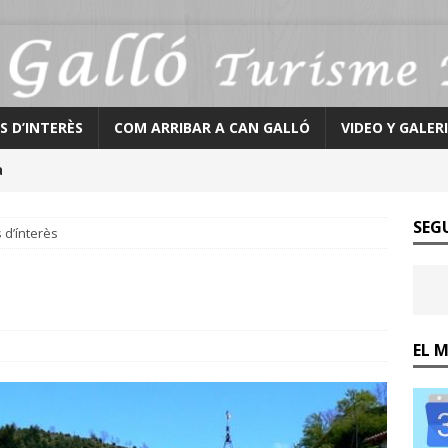
S D’INTERÈS
COM ARRIBAR A CAN GALLÓ
VIDEO Y GALER
a
SEG
s d’ínterès
EL 