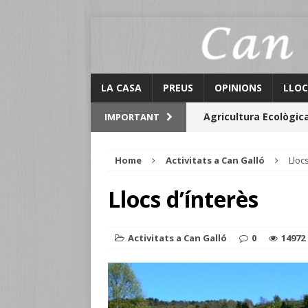
LA CASA
PREUS
OPINIONS
LLOC
Agricultura Ecològic
IMPORTANT
Llocs d’ínterès
Home
Activitats a Can Galló
Lloc
Activitats Can Galló
Llocs d’ínterès
El Graner
Calendari
Activitats a Can Galló
0
14972