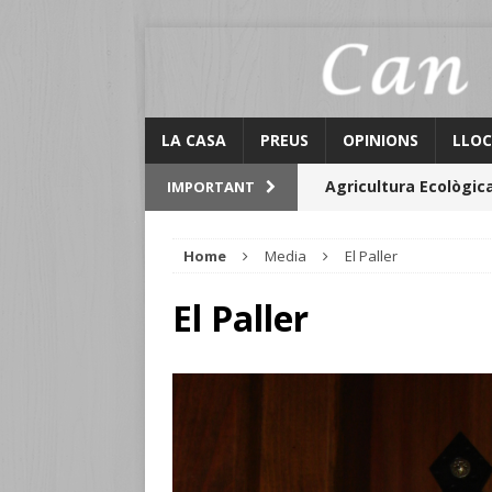
LA CASA
PREUS
OPINIONS
LLOC
Agricultura Ecològic
IMPORTANT
Llocs d’ínterès
Home
Media
El Paller
Activitats Can Galló
El Paller
El Graner
Calendari