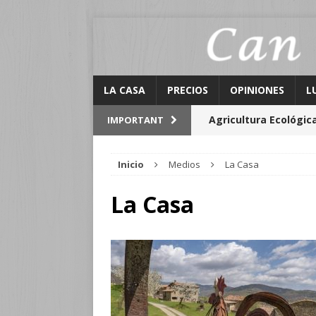
LA CASA
PRECIOS
OPINIONES
L
Agricultura Ecológic
IMPORTANT
Lugares de interés
Inicio
Medios
La Casa
Activitats Can Galló
La Casa
El Graner
calendario