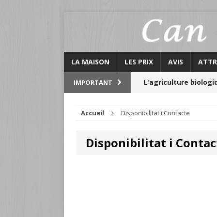
LA MAISON
LES PRIX
AVIS
ATTR
L'agriculture biologi
IMPORTANT
attractions
Accueil
Disponibilitat i Contacte
Activitats Can Galló
Disponibilitat i Contac
Le Graner
calendrier